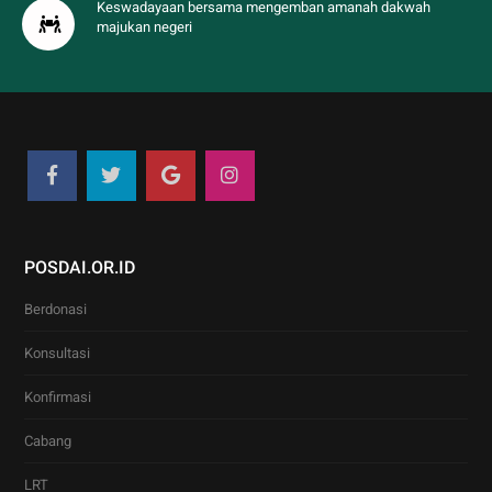
Keswadayaan bersama mengemban amanah dakwah
majukan negeri
POSDAI.OR.ID
Berdonasi
Konsultasi
Konfirmasi
Cabang
LRT