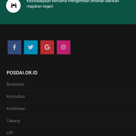
Keswadayaan bersama mengemban amanah dakwah
majukan negeri
POSDAI.OR.ID
Berdonasi
Konsultasi
Konfirmasi
Cabang
LRT