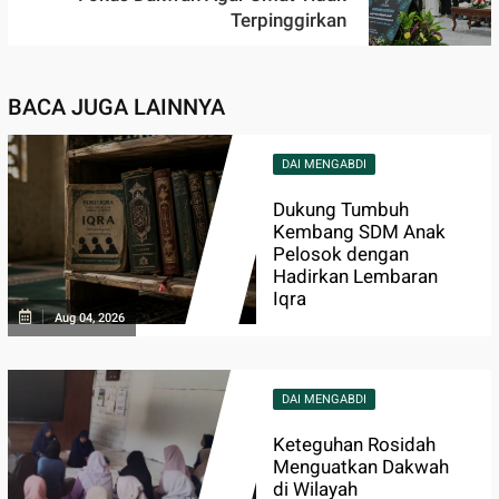
Terpinggirkan
BACA JUGA LAINNYA
DAI MENGABDI
Dukung Tumbuh
Kembang SDM Anak
Pelosok dengan
Hadirkan Lembaran
Iqra
Aug 04, 2026
DAI MENGABDI
Keteguhan Rosidah
Menguatkan Dakwah
di Wilayah