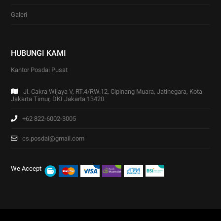
Galeri
HUBUNGI KAMI
Kantor Posdai Pusat
Jl. Cakra Wijaya V, RT.4/RW.12, Cipinang Muara, Jatinegara, Kota
Jakarta Timur, DKI Jakarta 13420
+62 822-6002-3005
cs.posdai@gmail.com
We Accept