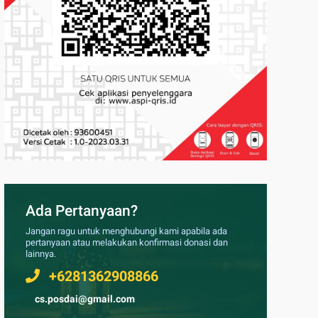
Ada Pertanyaan?
Jangan ragu untuk menghubungi kami apabila ada
pertanyaan atau melakukan konfirmasi donasi dan
lainnya.
+6281362908866
cs.posdai@gmail.com