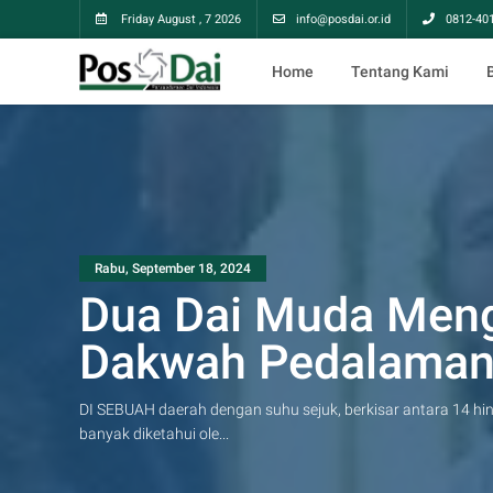
Friday August , 7 2026
info@posdai.or.id
0812-40
Home
Tentang Kami
Rabu, September 18, 2024
Dua Dai Muda Men
Dakwah Pedalaman
DI SEBUAH daerah dengan suhu sejuk, berkisar antara 14 hin
banyak diketahui ole...