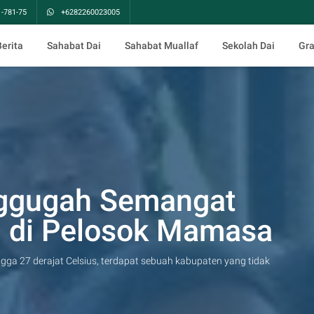
1-781-75
+6282260023005
Berita
Sahabat Dai
Sahabat Muallaf
Sekolah Dai
Gr
ggugah Semangat
 di Pelosok Mamasa
gga 27 derajat Celsius, terdapat sebuah kabupaten yang tidak