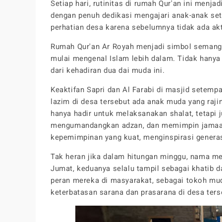
Setiap hari, rutinitas di rumah Qur'an ini menja
dengan penuh dedikasi mengajari anak-anak set
perhatian desa karena sebelumnya tidak ada akt
Rumah Qur'an Ar Royah menjadi simbol semangat
mulai mengenal Islam lebih dalam. Tidak hanya
dari kehadiran dua dai muda ini.
Keaktifan Sapri dan Al Farabi di masjid setempa
lazim di desa tersebut ada anak muda yang rajin
hanya hadir untuk melaksanakan shalat, tetapi
mengumandangkan adzan, dan memimpin jamaah
kepemimpinan yang kuat, menginspirasi genera
Tak heran jika dalam hitungan minggu, nama mer
Jumat, keduanya selalu tampil sebagai khatib 
peran mereka di masyarakat, sebagai tokoh mu
keterbatasan sarana dan prasarana di desa ters