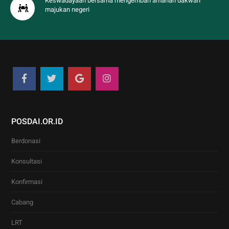
Keswadayaan bersama mengemban amanah dakwah
majukan negeri
POSDAI.OR.ID
Berdonasi
Konsultasi
Konfirmasi
Cabang
LRT