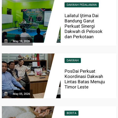
DAKWAH PEDALAMAN
Lailatul Ijtima Dai
Bandung Garut
Perkuat Sinergi
Dakwah di Pelosok
dan Perkotaan
May 19, 2026
DAKWAH
PosDai Perkuat
Koordinasi Dakwah
Lintas Batas Menuju
Timor Leste
May 05, 2026
BERITA