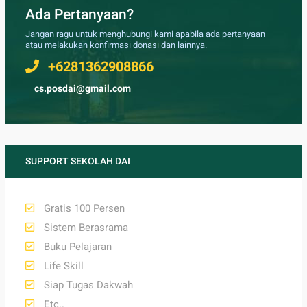
Ada Pertanyaan?
Jangan ragu untuk menghubungi kami apabila ada pertanyaan
atau melakukan konfirmasi donasi dan lainnya.
+6281362908866
cs.posdai@gmail.com
SUPPORT SEKOLAH DAI
Gratis 100 Persen
Sistem Berasrama
Buku Pelajaran
Life Skill
Siap Tugas Dakwah
Etc..