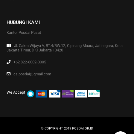
HUBUNGI KAMI
Kantor Posdai Pusat
Jl. Cakra Wijaya V, RT.4/RW.12, Cipinang Muara, Jatinegara, Kota
Jakarta Timur, DKI Jakarta 13420
+62 822-6002-3005
cs.posdai@gmail.com
We Accept
© COPYRIGHT 2019
POSDAI.OR.ID